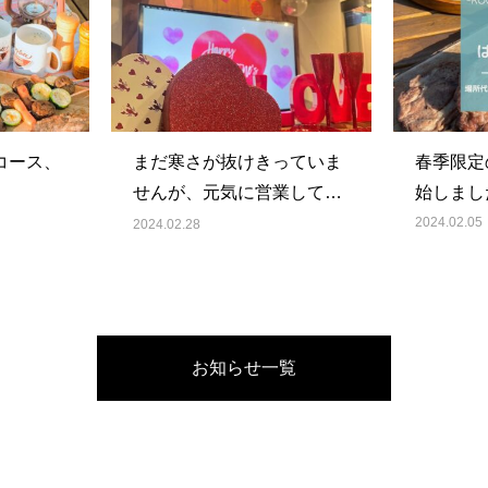
Qコース、
まだ寒さが抜けきっていま
春季限定
せんが、元気に営業してお
始しまし
ります！！
2024.02.05
2024.02.28
お知らせ一覧